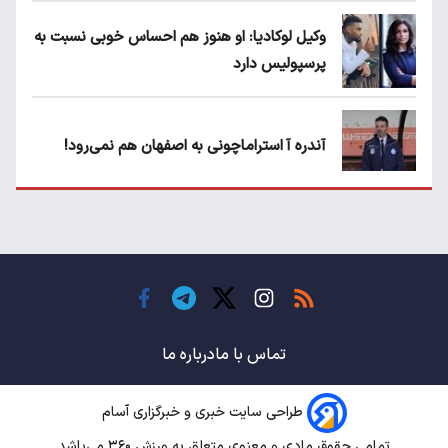
وکیل لوکادیا: او هنوز هم احساس خوبی نسبت به
پرسپولیس دارد
آندره آ استراماچونی به اصفهان هم نمی‌رود!
پرسپولیسی‌ها رودست خوردند؛ پول عبدالکریم
حسن روی هوا!
تهدید قهرمان ایران به عدم شرکت در جام
باشگاه های جهان
تماس با ما
درباره ما
طراحی سایت خبری و خبرگزاری آسام
سروش رفیعی مقابل الریان فیکس است؟
تمامی حقوق مادی و معنوی متعلق به ورزش ۳۶۰ می‌باشد