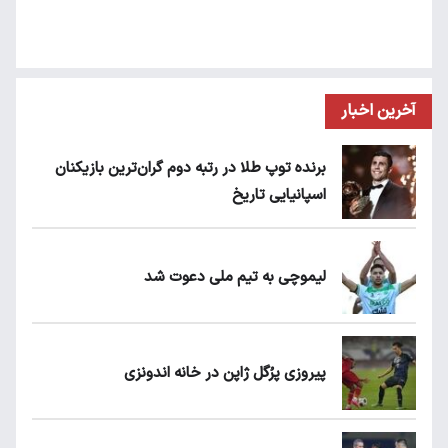
آخرین اخبار
برنده توپ طلا در رتبه دوم گران‌ترین بازیکنان
اسپانیایی تاریخ
لیموچی به تیم ملی دعوت شد
پیروزی پرُگل ژاپن در خانه اندونزی