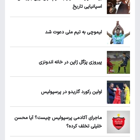
اسپانیایی تاریخ
لیموچی به تیم ملی دعوت شد
پیروزی پرُگل ژاپن در خانه اندونزی
اولین رکورد گاریدو در پرسپولیس
ماجرای آکادمی پرسپولیس چیست؟ آیا محسن
خلیلی تخلف کرده؟