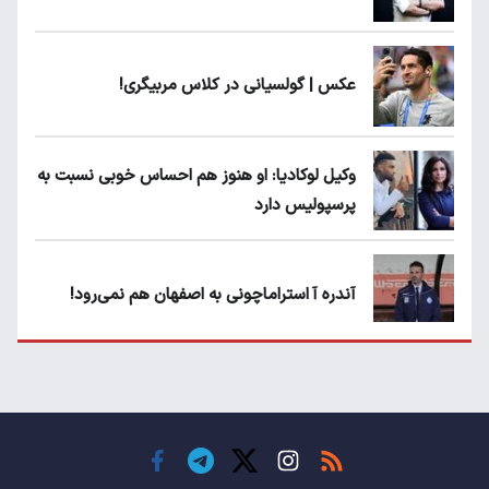
عکس | گولسیانی در کلاس مربیگری!
وکیل لوکادیا: او هنوز هم احساس خوبی نسبت به
پرسپولیس دارد
آندره آ استراماچونی به اصفهان هم نمی‌رود!
پرسپولیسی‌ها رودست خوردند؛ پول عبدالکریم
حسن روی هوا!
تهدید قهرمان ایران به عدم شرکت در جام