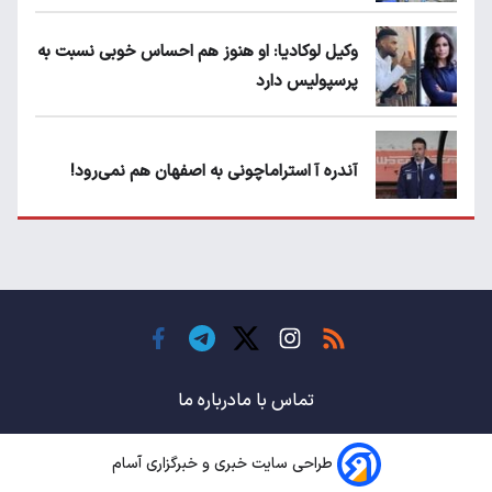
وکیل لوکادیا: او هنوز هم احساس خوبی نسبت به
پرسپولیس دارد
آندره آ استراماچونی به اصفهان هم نمی‌رود!
پرسپولیسی‌ها رودست خوردند؛ پول عبدالکریم
حسن روی هوا!
تهدید قهرمان ایران به عدم شرکت در جام
باشگاه های جهان
تماس با ما
درباره ما
طراحی سایت خبری و خبرگزاری آسام
سروش رفیعی مقابل الریان فیکس است؟