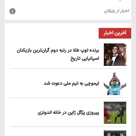
آخرین اخبار
برنده توپ طلا در رتبه دوم گران‌ترین بازیکنان
اسپانیایی تاریخ
لیموچی به تیم ملی دعوت شد
پیروزی پرُگل ژاپن در خانه اندونزی