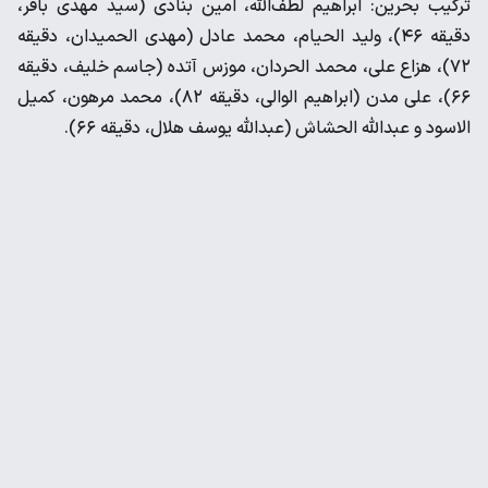
ترکیب بحرین: ابراهیم لطف‌الله، امین بنادی (سید مهدی باقر،
دقیقه ۴۶)، ولید الحیام، محمد عادل (مهدی الحمیدان، دقیقه
۷۲)، هزاع علی، محمد الحردان، موزس آتده (جاسم خلیف، دقیقه
۶۶)، علی مدن (ابراهیم الوالی، دقیقه ۸۲)، محمد مرهون، کمیل
الاسود و عبدالله الحشاش (عبدالله یوسف هلال، دقیقه ۶۶).