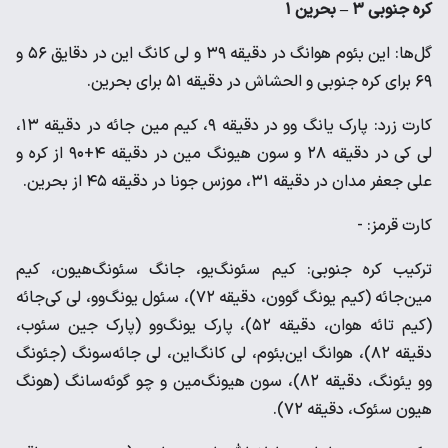
کره جنوبی ۳ – بحرین ۱
گل‌ها: این بئوم هوانگ در دقیقه ۳۹ و لی کانگ این در دقایق ۵۶ و
۶۹ برای کره جنوبی و الحشاش در دقیقه ۵۱ برای بحرین.
کارت زرد: پارک یانگ وو در دقیقه ۹، کیم مین جائه در دقیقه ۱۳،
لی کی در دقیقه ۲۸ و سون هیونگ مین در دقیقه ۴+۹۰ از کره و
علی جعفر مدان در دقیقه ۳۱، موزس جونا در دقیقه ۴۵ از بحرین.
کارت قرمز: -
ترکیب کره جنوبی: کیم سئونگ‌یو، جانگ سئونگ‌هیون، کیم
مین‌جائه (کیم یونگ گوون، دقیقه ۷۲)، سئول یونگ‌وو، لی کی‌جائه
(کیم تائه هوان، دقیقه ۵۲)، پارک یونگ‌وو (پارک جین سئوب،
دقیقه ۸۲)، هوانگ این‌بئوم، لی کانگ‌این، لی جائه‌سونگ (جئونگ
وو یئونگ، دقیقه ۸۲)، سون هیونگ‌مین و چو گوئه‌سانگ (هونگ
هیون سئوک، دقیقه ۷۲).