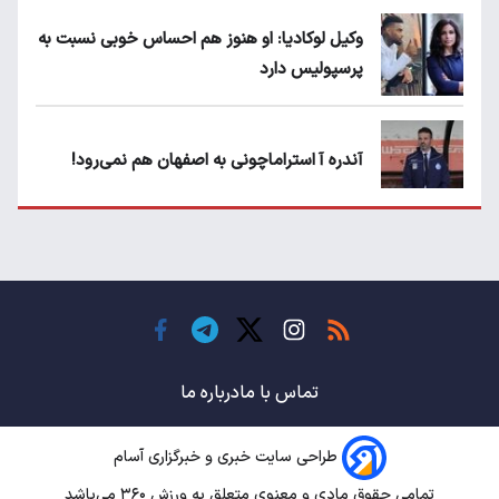
وکیل لوکادیا: او هنوز هم احساس خوبی نسبت به
پرسپولیس دارد
آندره آ استراماچونی به اصفهان هم نمی‌رود!
پرسپولیسی‌ها رودست خوردند؛ پول عبدالکریم
حسن روی هوا!
تهدید قهرمان ایران به عدم شرکت در جام
باشگاه های جهان
تماس با ما
درباره ما
طراحی سایت خبری و خبرگزاری آسام
سروش رفیعی مقابل الریان فیکس است؟
تمامی حقوق مادی و معنوی متعلق به ورزش ۳۶۰ می‌باشد