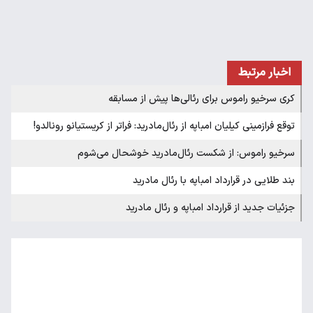
اخبار مرتبط
کری سرخیو راموس برای رئالی‌ها پیش از مسابقه
توقع فرازمینی کیلیان امباپه از رئال‌مادرید: فراتر از کریستیانو رونالدو!
سرخیو راموس: از شکست رئال‌مادرید خوشحال می‌شوم
بند طلایی در قرارداد امباپه با رئال مادرید
جزئیات جدید از قرارداد امباپه و رئال مادرید