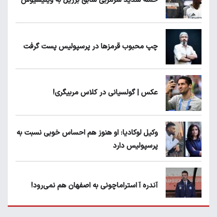
حمله شدید سرمربی سابق برزیل به وینیسیوس
چپ محبوب قرمزها در پرسپولیس پست گرفت
عکس | گولسیانی در کلاس مربیگری!
وکیل لوکادیا: او هنوز هم احساس خوبی نسبت به
پرسپولیس دارد
آندره آ استراماچونی به اصفهان هم نمی‌رود!