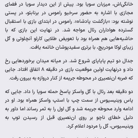
خانگی‌اش، میزبان سویا بود. پیش از این دیدار سویا در فضای
مجازی با اشاره به حضور سرخیو راموس در برنابئو، در پستی
نوشته بود: «بازگشت پادشاه». راموس در ابتدای بازی با استقبال
گسترده هواداران رئال مواجه شد. در نهایت این بازی که با
حاشیه‌هایی هم همراه بود با تعویض طلایی کارلو آنچلوتی و گل
زیبای لوکا مودریچ، با برتری سفیدپوشان خاتمه یافت.
جدال دو تیم پایاپای شروع شد. در میانه میدان برخوردهایی رخ
داد و درنهایت اولین موقعیت بازی در دقیقه ۸ اتفاق افتاد. جایی
که ضربه ان‌نصیری در محوطه جریمه از کنار دروازه به بیرون رفت.
دو دقیقه بعد رئال با گل واسکز پاسخ حمله سویا را داد. جایی که
پاس وینیسیوس از سمت چپ با استپ واسکز همراه بود. او در
ادامه وارد محوطه جریمه شد و گل اول را به ثمر رساند اما داور به
دلیل خطای ناچو بر روی ان‌نصیری قبل از رسیدن توپ به
وینیسیوس، گل را مردود اعلام کرد.