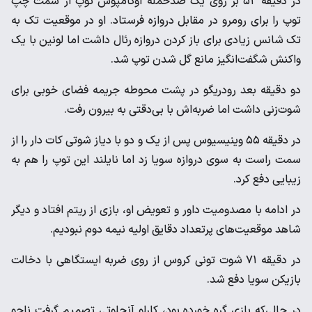
در دقیقه ۵۲ بر روی یک ضدحمله اوکامپوس توپ از سمت چپ
توپ را برای رومرو در مقابل دروازه فرستاد. او در موقعیت تک به
تک شانس زیادی برای باز کردن دروازه رئال داشت اما لونین با یک
واکنش شگفت‌انگیز مانع گل شدن توپ شد.
دو دقیقه بعد رودریگو در پشت محوطه جریمه فضای خوبی برای
شوت‌زنی داشت اما ضربه‌اش با بی‌دقتی به بیرون رفت.
در دقیقه ۵۵ وینیسیوس پس از یک و دو با دیاز شوتی کات دار را از
سمت راست به سوی دروازه‌ سویا زد اما نایلند این توپ را هم به
زیبایی دفع کرد.
در ادامه با مصدومیت داور و تعویض او، بازی از ریتم افتاد و دیگر
شاهد موقعیت‌های پرتعداد دقایق اولیه نیمه دوم نبودیم.
در دقیقه ۷۱ شوت تونی کروس از روی ضربه ایستگاهی با دخالت
بازیکن سویا دفع شد.
در حالی‌که بازی گره خورده بود، کارلو آنچلوتی تصمیم گرفت ناچو