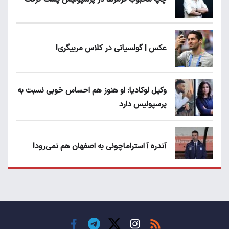
عکس | گولسیانی در کلاس مربیگری!
وکیل لوکادیا: او هنوز هم احساس خوبی نسبت به
پرسپولیس دارد
آندره آ استراماچونی به اصفهان هم نمی‌رود!
پرسپولیسی‌ها رودست خوردند؛ پول عبدالکریم
حسن روی هوا!