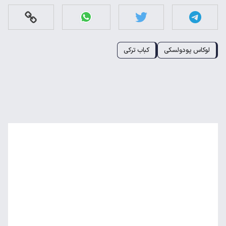
لوکاس پودولسکی
کباب ترکی