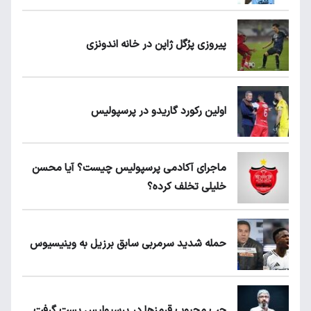
پیروزی پرُگل ژاپن در خانه اندونزی
اولین رکورد گاریدو در پرسپولیس
ماجرای آکادمی پرسپولیس چیست؟ آیا محسن
خلیلی تخلف کرده؟
حمله شدید سرمربی سابق برزیل به وینیسیوس
چپ محبوب قرمزها در پرسپولیس پست گرفت