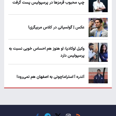
چپ محبوب قرمزها در پرسپولیس پست گرفت
عکس | گولسیانی در کلاس مربیگری!
وکیل لوکادیا: او هنوز هم احساس خوبی نسبت به
پرسپولیس دارد
آندره آ استراماچونی به اصفهان هم نمی‌رود!
پرسپولیسی‌ها رودست خوردند؛ پول عبدالکریم
حسن روی هوا!