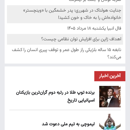
آخرین اخبار
برنده توپ طلا در رتبه دوم گران‌ترین بازیکنان
اسپانیایی تاریخ
لیموچی به تیم ملی دعوت شد