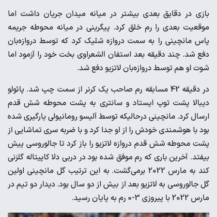
بازی در دقایق بعدی بیشتر در میانه میدان جریان داشت اما
‌موقعیت بعدی را رم خلق کرد. پیگرینی در میانه محوطه جریمه
پاس ‌مانچینی را به سمت دروازه شلیک کرد که توسط دروازه‌بان
دفع شد. ‌چند دقیقه بعد استفان الشعراوی بخت خود را آزمود اما
شوت او هم ‌توسط دروازه‌بان لاتزیو دفع شد. ‌
در دقیقه 42 مسابقه رم صاحب یک کرنر از سمت چپ شد. پائولو
‌دیبالا پشت توپ ایستاد و سانتری به پشت محوطه شش قدم
ارسال ‌کرد. مانچینی درحالیکه توسط آلیسو رومانیولی یارگیری شده
بود با ‌هوشمندی خودش را از او جدا کرد و با ضربه سری تماشایی از
پشت ‌محوطه شش قدم دروازه لاتزیو را باز کرد تا جالوروسی پیش
بیفتد. ‌آخرین باری که رم موفق شده بود در دربی دلا کاپیتاله گلزنی
کند به ‌مارس 2022 برمی‌گشت. به این ترتیب گل مانچینی اولین
گل ‌جالوروسی به لاتزیو بعد از بیش از دو سال بود. دیدار دو تیم در
‌مارس 2022 با پیروزی 3-0 رم به پایان رسید. ‌