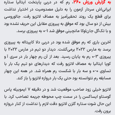
به گزارش ورزش 360
، رم که در دربی پایتخت ایتالیا ستاره
‌ایرانی‌اش سردار آزمون را به دلیل مصدومیت در اختیار نداشت
برای ‌قطع یک روند تحقیرآمیز به مصاف لاتزیو رفت. جالوروسی
بیش از دو ‌سال بود که موفق به پیروزی مقابل این حریف نشده بود
و با تک‌گل ‌جان‌لوکا مانچینی موفق شد 1-0 به پیروزی برسد. ‌
آخرین باری که رم موفق شده بود در دربی دلا کاپیتاله به پیروزی
‌برسد به ‌مارس 2022 برمی‌گشت. دیدار دو تیم در ‌مارس 2022 با
‌پیروزی 3-0 رم به پایان رسید. ‌بعد از آن رم چهار بار در سری آ و
کوپا ‌ایتالیا به مصاف لاتزیو رفت که ‌دیدارهای دو تیم یک بار با
تساوی 0-0 ‌و سه بار با شکست رم همراه ‌شد. در همه این چهار
مسابقه رم ‌نتوانسته بود حتی یک بار دروازه ‌لاتزیو را باز کند. ‌
لاتزیو خیلی زود صاحب موقعیت شد و در دقیقه 7 ایموبیله پاس
‌گوستاو ایساکسن را در سمت چپ محوطه جریمه تصاحب کرد. با
‌این حال شوت ستاره گلزن لاتزیو دقت لازم را نداشت از کنار دروازه
‌برون رفت. ‌