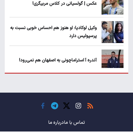
عکس | گولسیانی در کلاس مربیگری!
وکیل لوکادیا: او هنوز هم احساس خوبی نسبت به
پرسپولیس دارد
آندره آ استراماچونی به اصفهان هم نمی‌رود!
پرسپولیسی‌ها رودست خوردند؛ پول عبدالکریم
حسن روی هوا!
تهدید قهرمان ایران به عدم شرکت در جام
باشگاه های جهان
تماس با ما
درباره ما