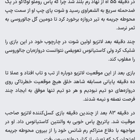
در دقیقه 55 آه از نهاد رم بلند شد چرا که پاس روملو لوکاکو در یک
‌ضدحمله سریع به الشعراوی رسید و شوت پای چپ او از سمت چپ
‌محوطه جریمه به تیر دروازه برخورد کرد تا دومین گل جالوروسی به
‌ثمر نرسد. ‌
چند دقیقه بعد لاتزیو اولین شوت در چارچوب خود در این بازی را
‌شلیک کرد ولی کاستیانوس تعویضی نتوانست دروازه‌بان جالوروسی
را ‌مغلوب کند. ‌
بازی بعد از این موقعیت لاتزیو دوباره از تب و تاب افتاد و عملا تا
ده ‌دقیقه پایانی مسابقه شاهد خلق هیچ موقعیت خطرناکی روی
‌دروازه‌های دو تیم نبودیم و هر دو تیم تنها موفق به ایجاد چند
‌فرصت نصفه و نیمه شدند. ‌
در دقیقه 83 بعد از چندین دقیقه بازی کسل‌کننده لاتزیو صاحب
‌موقیت شد. پاتریچ پاس خوبی به والنتین کاستیانوس داد. او در
‌مواجهه با دفاع متراکم رم شانس خود را از بیرون محوطه جریمه
‌امتحان کرد که توپش از کنار دروازه بیرون رفت. ‌