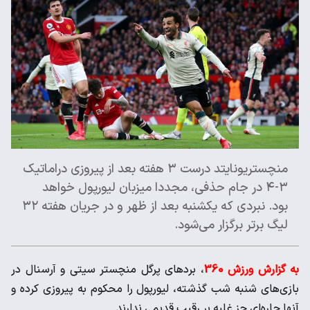
منچستریونایتد درست ۳ هفته بعد از پیروزی دراماتیک
۳-۴ در جام حذفی، مجددا میزبان لیورپول خواهد
بود. نبردی که یکشنبه بعد از ظهر و در جریان هفته ۳۲
لیگ برتر برگزار می‌شود.
به گزارش ورزش 360
، برد‌های پرگل منچستر سیتی و آرسنال در
بازی‌های شنبه شب گذشته، لیورپول را محکوم به پیروزی کرده و
آنها چاره‌ای جز غلبه بر رقیب قدیمی ندارند.