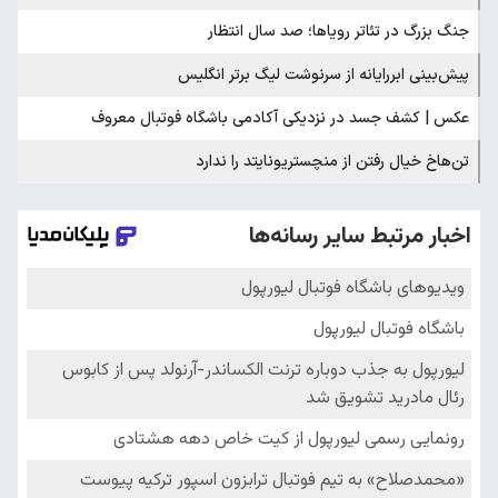
جنگ بزرگ در تئاتر رویاها؛ صد سال انتظار
پیش‌بینی ابررایانه از سرنوشت لیگ برتر انگلیس​
عکس | کشف جسد در نزدیکی آکادمی باشگاه فوتبال معروف
تن‌هاخ خیال رفتن از منچستریونایتد را ندارد