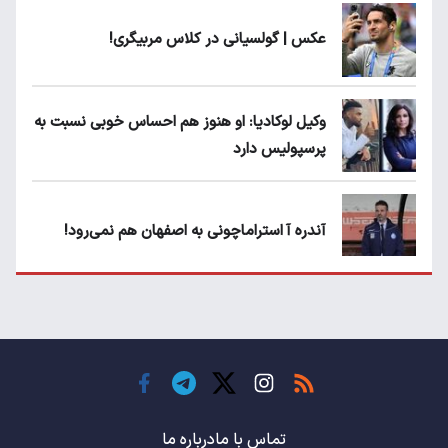
عکس | گولسیانی در کلاس مربیگری!
وکیل لوکادیا: او هنوز هم احساس خوبی نسبت به
پرسپولیس دارد
آندره آ استراماچونی به اصفهان هم نمی‌رود!
پرسپولیسی‌ها رودست خوردند؛ پول عبدالکریم
حسن روی هوا!
تهدید قهرمان ایران به عدم شرکت در جام
باشگاه های جهان
تماس با ما
درباره ما