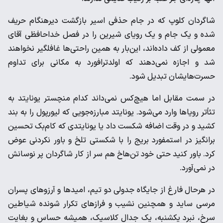
شاگردان کلوپ که در جام حذفی اسیر بازگشت دیرهنگام حریف
شده و یک جام و یک رویای شیرین را در فصل خداحافظی آقای
معمولی از کف داده‌اند، این‌بار به همین راحتی‌ها غافلگیر نخواهند
شد و اجازه نمی‌دهند که اولدترافورد به مکانی برای تداوم
حسرت‌هایشان تبدیل شود.
در سمت مقابل اما هیچ‌کس نمی‌داند کدام منچستر یونایتد به
تئأتر رویاها وارد می‌شود. یونایتد مبارزه‌جویی که لیورپول را به بند
کشید و در وقت اضافه شکست داد یا یونایتدی که کام‌بک تحسین
برانگیز در استمفورد بریج را با شکستی تلخ و باور نکردنی عوض
کرد. باور کنید حتی خود تن‌هاخ هم سر از کار شاگردان پر نوسانش
در نمی‌آورد.
در هرحال فارغ از جایگاه جدولی دو تیم، امیدها و آرزوهای پسران
مرسی ساید و همچنین نشیب و فرازهای تکرار شونده شیاطین
سرخ، نبرد یکشنبه، یک جدال کلاسیک، همیشه حساس و بغایت