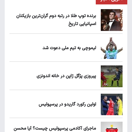
برنده توپ طلا در رتبه دوم گران‌ترین بازیکنان
اسپانیایی تاریخ
لیموچی به تیم ملی دعوت شد
پیروزی پرُگل ژاپن در خانه اندونزی
اولین رکورد گاریدو در پرسپولیس
ماجرای آکادمی پرسپولیس چیست؟ آیا محسن