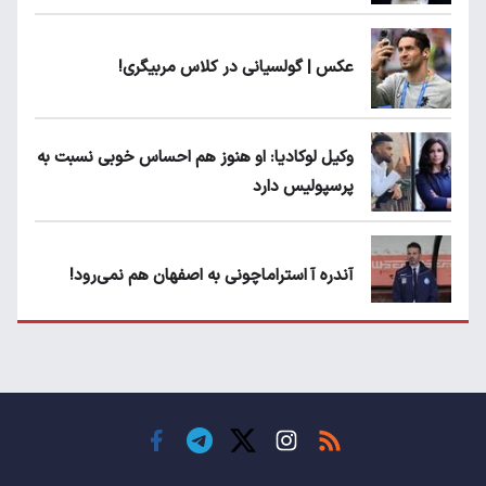
عکس | گولسیانی در کلاس مربیگری!
وکیل لوکادیا: او هنوز هم احساس خوبی نسبت به
پرسپولیس دارد
آندره آ استراماچونی به اصفهان هم نمی‌رود!
پرسپولیسی‌ها رودست خوردند؛ پول عبدالکریم
حسن روی هوا!
تهدید قهرمان ایران به عدم شرکت در جام