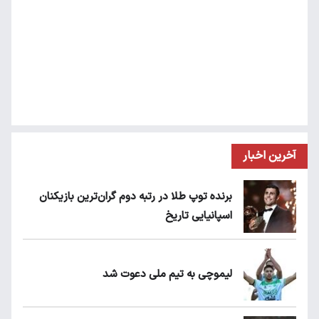
آخرین اخبار
برنده توپ طلا در رتبه دوم گران‌ترین بازیکنان
اسپانیایی تاریخ
لیموچی به تیم ملی دعوت شد