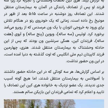
به گزارش بیلد؛ هری کین لحظات وحشتناکی را تجربه کرد زیرا سه
فرزند او پس از تصادف رانندگی در آلمان به بیمارستان منتقل
شدند. این تصادف روز دوشنبه در ساعت 5:15 بعد از ظهر در
مونیخ رخ داده است، زمانی که یک خودروی رنو در هنگام تلاش
برای ورود به خروجی اتوبان با یک ون مرسدس که از روبرو می‌آمد
برخورد کرد. لوئیس (سه ساله)، ویوین (پنج ساله) و آیوی (هفت
ساله)، فرزندان کین، همگی سرنشین ون بودند که پس از این
حادثه وحشتناک به بیمارستان منتقل شدند. هنری، چهارمین
فرزند کاپیتان تیم ملی انگلیس که اوت گذشته به دنیا آمده است،
در این ون حضور نداشت.
بر اساس گزارش‌ها، هر سه کودکی که در این حادثه حضور داشتند
با آمبولانس به بیمارستان منتقل شدند، اما هیچ گونه آسیب
جدی ندیدند. یک عضو نزدیک به خانواده هری کین این تصادف را
تایید و اعلام کرد که تمامی فرزندان این بازیکن سالم هستند.