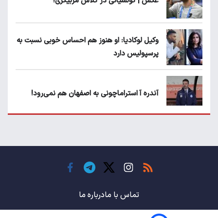
عکس | گولسیانی در کلاس مربیگری!
وکیل لوکادیا: او هنوز هم احساس خوبی نسبت به
پرسپولیس دارد
آندره آ استراماچونی به اصفهان هم نمی‌رود!
پرسپولیسی‌ها رودست خوردند؛ پول عبدالکریم
حسن روی هوا!
تهدید قهرمان ایران به عدم شرکت در جام
باشگاه های جهان
تماس با ما
درباره ما