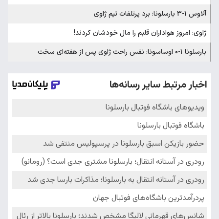
آلاوس 1-3 بارسلونا: برد پرتلفات تیم ژاوی
ژاوی: امروز هواداران قلبم را مال خودشان کردند!
بارسلونا ۱-۰ اوساسونا: نفس راحت ژاوی پس از هفته‌ای سخت