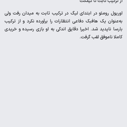
از ترکیب ثابت تا نیمکت
اوریول رومئو در ابتدای لیگ در ترکیب ثابت به میدان رفت ولی
به‌عنوان یک هافبک دفاعی انتظارات را برآورده نکرد و از ترکیب
بارسا ناپدید شد. اخیرا دقایق اندکی به او بازی رسیده و خریدی
کاملا ناموفق لقب گرفت.