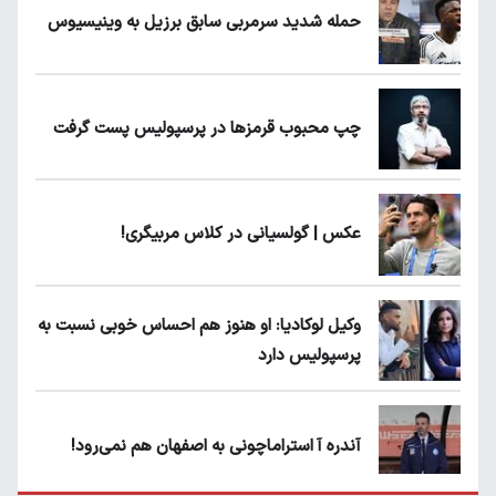
حمله شدید سرمربی سابق برزیل به وینیسیوس
چپ محبوب قرمزها در پرسپولیس پست گرفت
عکس | گولسیانی در کلاس مربیگری!
وکیل لوکادیا: او هنوز هم احساس خوبی نسبت به
پرسپولیس دارد
آندره آ استراماچونی به اصفهان هم نمی‌رود!