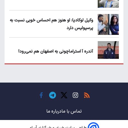
وکیل لوکادیا: او هنوز هم احساس خوبی نسبت به
پرسپولیس دارد
آندره آ استراماچونی به اصفهان هم نمی‌رود!
پرسپولیسی‌ها رودست خوردند؛ پول عبدالکریم
حسن روی هوا!
تهدید قهرمان ایران به عدم شرکت در جام
باشگاه های جهان
تماس با ما
درباره ما
طراحی سایت خبری و خبرگزاری آسام