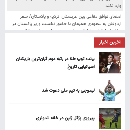
آخرین اخبار
برنده توپ طلا در رتبه دوم گران‌ترین بازیکنان
اسپانیایی تاریخ
لیموچی به تیم ملی دعوت شد
پیروزی پرُگل ژاپن در خانه اندونزی