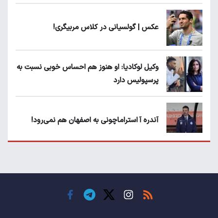
عکس | گولسیانی در کلاس مربیگری!
وکیل لوکادیا: او هنوز هم احساس خوبی نسبت به
پرسپولیس دارد
آندره آ استراماچونی به اصفهان هم نمی‌رود!
پرسپولیسی‌ها رودست خوردند؛ پول عبدالکریم
حسن روی هوا!
تهدید قهرمان ایران به عدم شرکت در جام