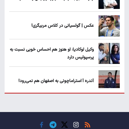
عکس | گولسیانی در کلاس مربیگری!
وکیل لوکادیا: او هنوز هم احساس خوبی نسبت به
پرسپولیس دارد
آندره آ استراماچونی به اصفهان هم نمی‌رود!
پرسپولیسی‌ها رودست خوردند؛ پول عبدالکریم
حسن روی هوا!