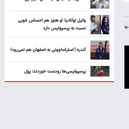
وکیل لوکادیا: او هنوز هم احساس خوبی
یو
نسبت به پرسپولیس دارد
آندره آ استراماچونی به اصفهان هم نمی‌رود!
پرسپولیسی‌ها رودست خوردند؛ پول
عبدالکریم حسن روی هوا!
تهدید قهرمان ایران به عدم شرکت در جام
باشگاه های جهان
سروش رفیعی مقابل الریان فیکس است؟