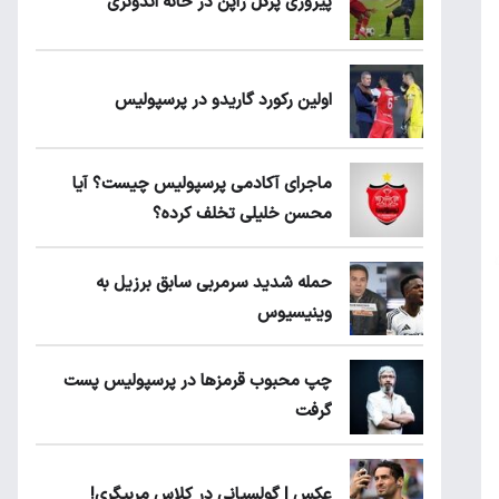
پیروزی پرُگل ژاپن در خانه اندونزی
اولین رکورد گاریدو در پرسپولیس
ماجرای آکادمی پرسپولیس چیست؟ آیا
محسن خلیلی تخلف کرده؟
حمله شدید سرمربی سابق برزیل به
وینیسیوس
چپ محبوب قرمزها در پرسپولیس پست
گرفت
عکس | گولسیانی در کلاس مربیگری!