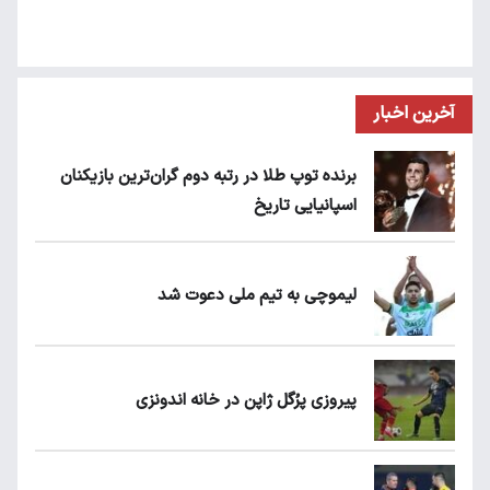
آخرین اخبار
برنده توپ طلا در رتبه دوم گران‌ترین بازیکنان
اسپانیایی تاریخ
لیموچی به تیم ملی دعوت شد
پیروزی پرُگل ژاپن در خانه اندونزی