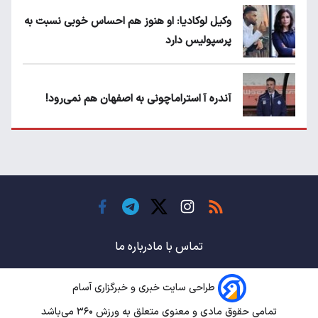
وکیل لوکادیا: او هنوز هم احساس خوبی نسبت به
پرسپولیس دارد
آندره آ استراماچونی به اصفهان هم نمی‌رود!
پرسپولیسی‌ها رودست خوردند؛ پول عبدالکریم
حسن روی هوا!
تهدید قهرمان ایران به عدم شرکت در جام
باشگاه های جهان
تماس با ما
درباره ما
طراحی سایت خبری و خبرگزاری آسام
سروش رفیعی مقابل الریان فیکس است؟
تمامی حقوق مادی و معنوی متعلق به ورزش ۳۶۰ می‌باشد