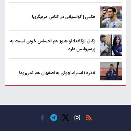
عکس | گولسیانی در کلاس مربیگری!
وکیل لوکادیا: او هنوز هم احساس خوبی نسبت به
پرسپولیس دارد
آندره آ استراماچونی به اصفهان هم نمی‌رود!
پرسپولیسی‌ها رودست خوردند؛ پول عبدالکریم
حسن روی هوا!
تهدید قهرمان ایران به عدم شرکت در جام