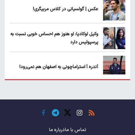
عکس | گولسیانی در کلاس مربیگری!
وکیل لوکادیا: او هنوز هم احساس خوبی نسبت به
پرسپولیس دارد
آندره آ استراماچونی به اصفهان هم نمی‌رود!
پرسپولیسی‌ها رودست خوردند؛ پول عبدالکریم
حسن روی هوا!
تهدید قهرمان ایران به عدم شرکت در جام
باشگاه های جهان
تماس با ما
درباره ما