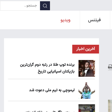
فیتنس
ویدیو
آخرین اخبار
برنده توپ طلا در رتبه دوم گران‌ترین
بازیکنان اسپانیایی تاریخ
لیموچی به تیم ملی دعوت شد