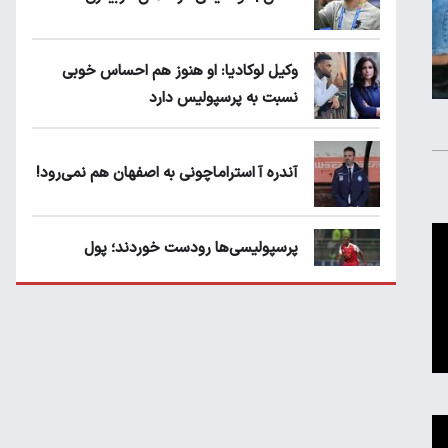
وکیل لوکادیا: او هنوز هم احساس خوبی
نسبت به پرسپولیس دارد
آندره آ استراماچونی به اصفهان هم نمی‌رود!
پرسپولیسی‌ها رودست خوردند؛ پول
عبدالکریم حسن روی هوا!
تهدید قهرمان ایران به عدم شرکت در جام
باشگاه های جهان
سروش رفیعی مقابل الریان فیکس است؟