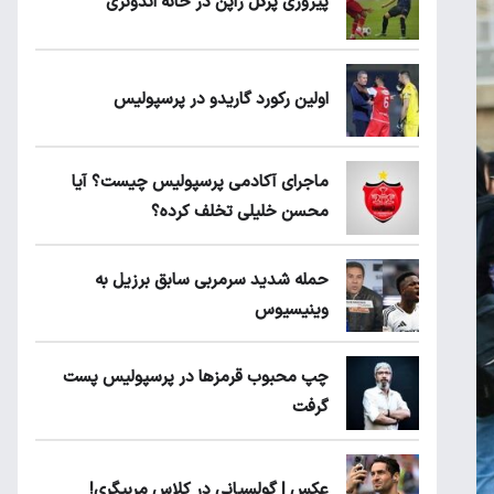
پیروزی پرُگل ژاپن در خانه اندونزی
اولین رکورد گاریدو در پرسپولیس
ماجرای آکادمی پرسپولیس چیست؟ آیا
محسن خلیلی تخلف کرده؟
حمله شدید سرمربی سابق برزیل به
وینیسیوس
چپ محبوب قرمزها در پرسپولیس پست
گرفت
عکس | گولسیانی در کلاس مربیگری!