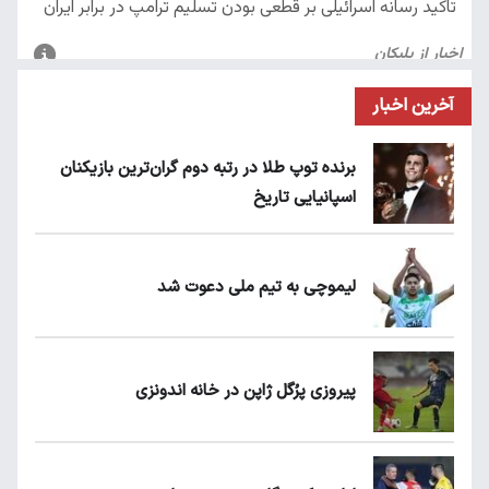
آخرین اخبار
برنده توپ طلا در رتبه دوم گران‌ترین بازیکنان
اسپانیایی تاریخ
لیموچی به تیم ملی دعوت شد
پیروزی پرُگل ژاپن در خانه اندونزی