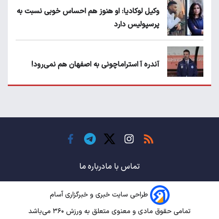
وکیل لوکادیا: او هنوز هم احساس خوبی نسبت به
پرسپولیس دارد
آندره آ استراماچونی به اصفهان هم نمی‌رود!
پرسپولیسی‌ها رودست خوردند؛ پول عبدالکریم
حسن روی هوا!
تهدید قهرمان ایران به عدم شرکت در جام
باشگاه های جهان
تماس با ما
درباره ما
طراحی سایت خبری و خبرگزاری آسام
سروش رفیعی مقابل الریان فیکس است؟
تمامی حقوق مادی و معنوی متعلق به ورزش ۳۶۰ می‌باشد