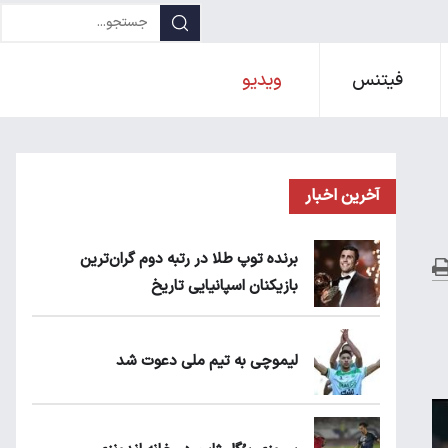
فیتنس
ویدیو
آخرین اخبار
برنده توپ طلا در رتبه دوم گران‌ترین
بازیکنان اسپانیایی تاریخ
لیموچی به تیم ملی دعوت شد