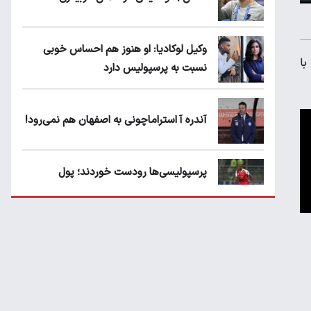
وکیل لوکادیا: او هنوز هم احساس خوبی
با
نسبت به پرسپولیس دارد
آندره آ استراماچونی به اصفهان هم نمی‌رود!
پرسپولیسی‌ها رودست خوردند؛ پول
عبدالکریم حسن روی هوا!
تهدید قهرمان ایران به عدم شرکت در جام
باشگاه های جهان
سروش رفیعی مقابل الریان فیکس است؟