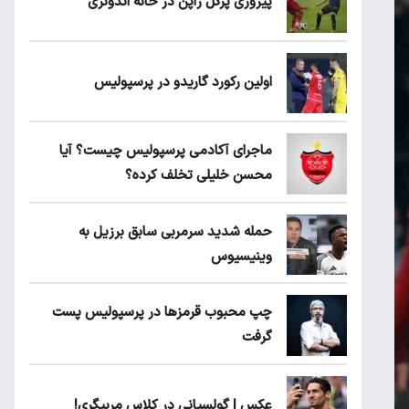
پیروزی پرُگل ژاپن در خانه اندونزی
اولین رکورد گاریدو در پرسپولیس
ماجرای آکادمی پرسپولیس چیست؟ آیا
محسن خلیلی تخلف کرده؟
حمله شدید سرمربی سابق برزیل به
وینیسیوس
چپ محبوب قرمزها در پرسپولیس پست
گرفت
عکس | گولسیانی در کلاس مربیگری!