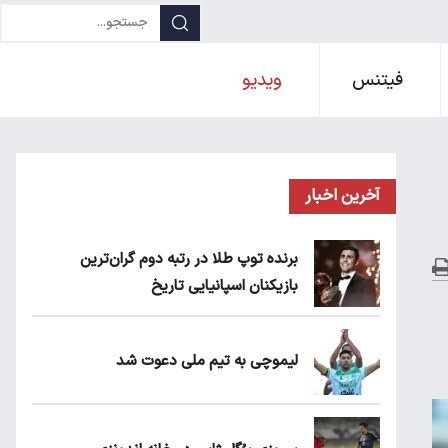
فیتنس
ویدیو
آخرین اخبار
برنده توپ طلا در رتبه دوم گران‌ترین
بازیکنان اسپانیایی تاریخ
لیموچی به تیم ملی دعوت شد