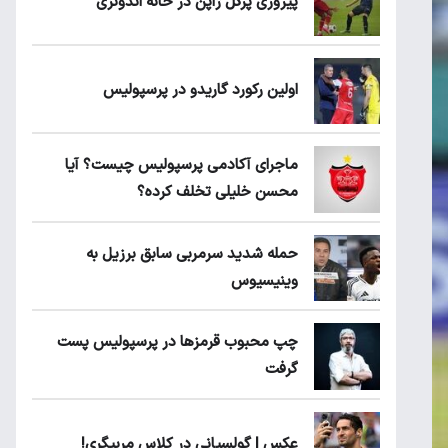
پیروزی پرُگل ژاپن در خانه اندونزی
اولین رکورد گاریدو در پرسپولیس
ماجرای آکادمی پرسپولیس چیست؟ آیا
محسن خلیلی تخلف کرده؟
حمله شدید سرمربی سابق برزیل به
وینیسیوس
چپ محبوب قرمزها در پرسپولیس پست
گرفت
عکس | گولسیانی در کلاس مربیگری!