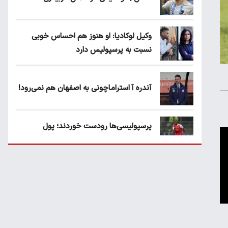
وکیل لوکادیا: او هنوز هم احساس خوبی
نسبت به پرسپولیس دارد
آندره آ استراماچونی به اصفهان هم نمی‌رود!
پرسپولیسی‌ها رودست خوردند؛ پول
عبدالکریم حسن روی هوا!
تهدید قهرمان ایران به عدم شرکت در جام
باشگاه های جهان
سروش رفیعی مقابل الریان فیکس است؟