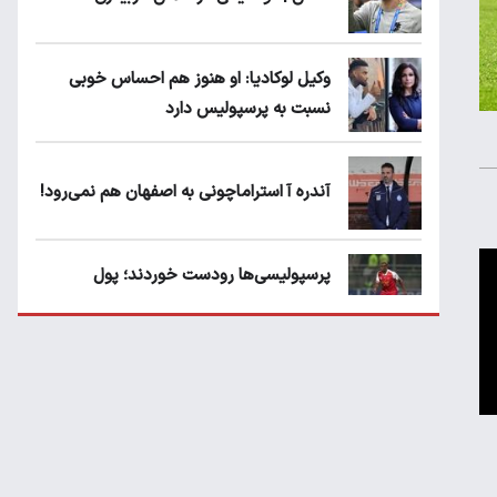
وکیل لوکادیا: او هنوز هم احساس خوبی
نسبت به پرسپولیس دارد
آندره آ استراماچونی به اصفهان هم نمی‌رود!
پرسپولیسی‌ها رودست خوردند؛ پول
عبدالکریم حسن روی هوا!
تهدید قهرمان ایران به عدم شرکت در جام
باشگاه های جهان
سروش رفیعی مقابل الریان فیکس است؟