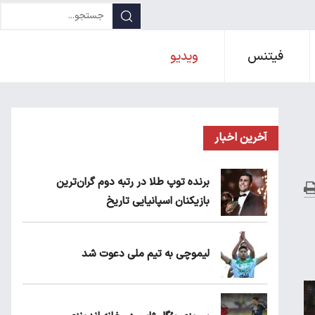
فیتنس
ویدیو
آخرین اخبار
برنده توپ طلا در رتبه دوم گران‌ترین
بازیکنان اسپانیایی تاریخ
لیموچی به تیم ملی دعوت شد