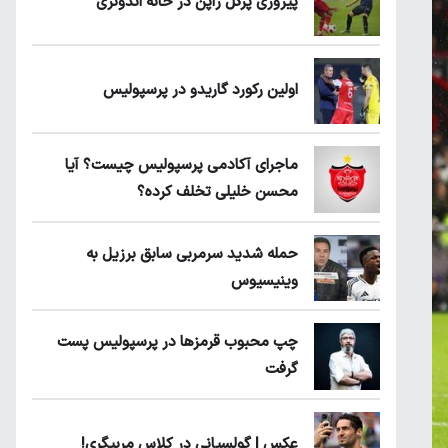
پیروزی پرُگل ژاپن در خانه اندونزی
اولین رکورد گاریدو در پرسپولیس
ماجرای آکادمی پرسپولیس چیست؟ آیا
محسن خلیلی تخلف کرده؟
حمله شدید سرمربی سابق برزیل به
وینیسیوس
چپ محبوب قرمزها در پرسپولیس پست
گرفت
عکس | گولسیانی در کلاس مربیگری!