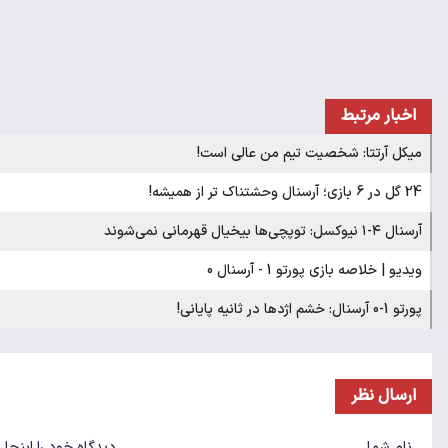
اخبار مرتبط
میکل آرتتا: شخصیت تیم من عالی است!
24 گل در 6 بازی؛ آرسنال وحشتناک تر از همیشه!
آرسنال ۴-۱ نیوکسل: توپچی‌ها بیخیال قهرمانی نمی‌شوند
ویدیو | خلاصه بازی پورتو 1 - آرسنال 0
پورتو 1-0 آرسنال: خشم اژدها در ثانیه پایانی!
ارسال نظر
نام شما
دیدگاه خود را اینجا 