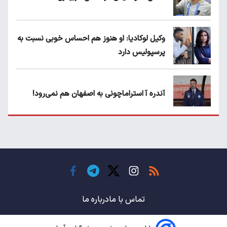
وکیل لوکادیا: او هنوز هم احساس خوبی نسبت به
پرسپولیس دارد
آندره آ استراماچونی به اصفهان هم نمی‌رود!
پرسپولیسی‌ها رودست خوردند؛ پول عبدالکریم
حسن روی هوا!
تهدید قهرمان ایران به عدم شرکت در جام
باشگاه های جهان
تماس با ما
درباره ما