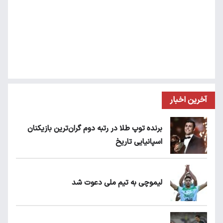
آخرین اخبار
برنده توپ طلا در رتبه دوم گران‌ترین بازیکنان
اسپانیایی تاریخ
لیموچی به تیم ملی دعوت شد