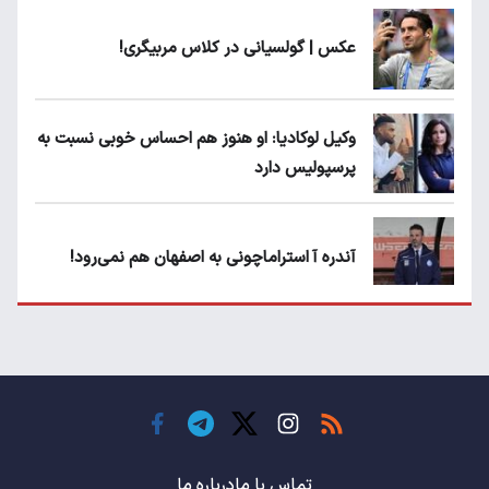
عکس | گولسیانی در کلاس مربیگری!
وکیل لوکادیا: او هنوز هم احساس خوبی نسبت به
پرسپولیس دارد
آندره آ استراماچونی به اصفهان هم نمی‌رود!
پرسپولیسی‌ها رودست خوردند؛ پول عبدالکریم
حسن روی هوا!
تهدید قهرمان ایران به عدم شرکت در جام
باشگاه های جهان
تماس با ما
درباره ما