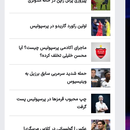
پیروزی پرُگل ژاپن در خانه اندونزی
اولین رکورد گاریدو در پرسپولیس
ماجرای آکادمی پرسپولیس چیست؟ آیا
محسن خلیلی تخلف کرده؟
حمله شدید سرمربی سابق برزیل به
وینیسیوس
چپ محبوب قرمزها در پرسپولیس پست
گرفت
عکس | گولسیانی در کلاس مربیگری!