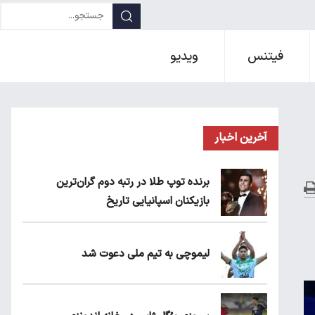
فیتنس
ویدیو
آخرین اخبار
برنده توپ طلا در رتبه دوم گران‌ترین
بازیکنان اسپانیایی تاریخ
لیموچی به تیم ملی دعوت شد