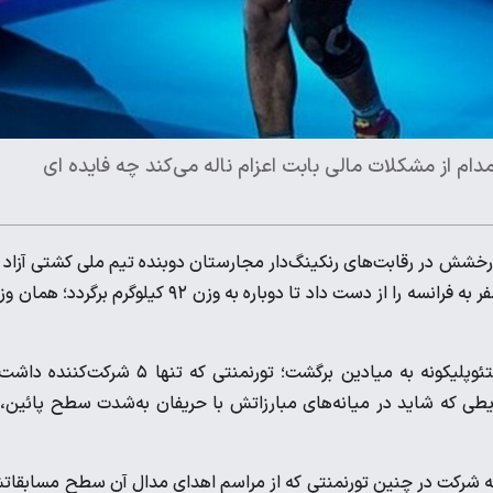
دام از مشکلات مالی بابت اعزام ناله می‌کند چه فایده ‌ای
رخشش در رقابت‌های رنکینگ‌دار مجارستان دوبنده تیم ملی کشتی آزاد 
وزن ۸۶ کیلوگرم بازی‌های المپیک پاریس را کسب کرد، عملاً شانس سفر به فرانسه را از دست داد تا دوباره به وزن ۹۲ کیلوگرم برگرد
قاسم‌پور در اولین گام پس از مصدومیت‌های طولانی‌اش با جام متئوپلیکونه به میادین برگشت؛ تورنمنتی که تنها ۵ شرکت
ی که شاید در میانه‌های مبارزاتش با حریفان به‌شدت سطح پائین، 
ه شرکت در چنین تورنمنتی که از مراسم اهدای مدال آن سطح مسابقا