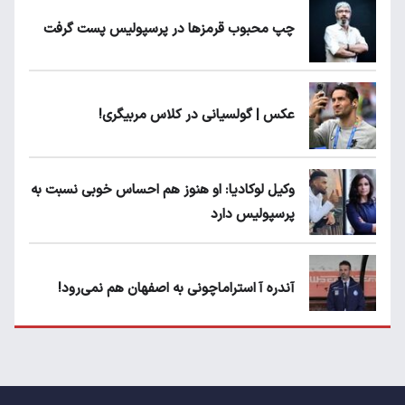
چپ محبوب قرمزها در پرسپولیس پست گرفت
عکس | گولسیانی در کلاس مربیگری!
وکیل لوکادیا: او هنوز هم احساس خوبی نسبت به
پرسپولیس دارد
آندره آ استراماچونی به اصفهان هم نمی‌رود!
پرسپولیسی‌ها رودست خوردند؛ پول عبدالکریم
حسن روی هوا!