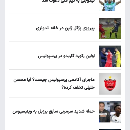
لیموچی به تیم ملی دعوت شد
پیروزی پرُگل ژاپن در خانه اندونزی
اولین رکورد گاریدو در پرسپولیس
ماجرای آکادمی پرسپولیس چیست؟ آیا محسن
خلیلی تخلف کرده؟
حمله شدید سرمربی سابق برزیل به وینیسیوس