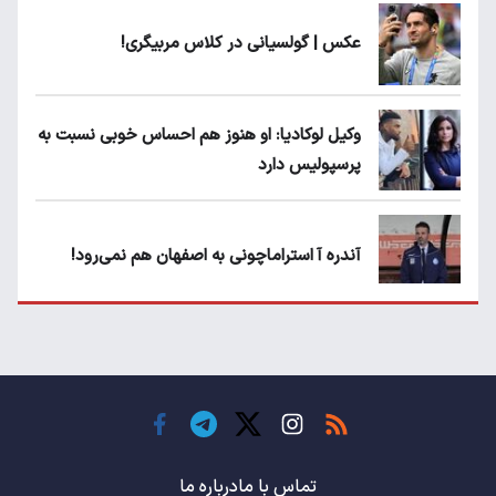
عکس | گولسیانی در کلاس مربیگری!
وکیل لوکادیا: او هنوز هم احساس خوبی نسبت به
پرسپولیس دارد
آندره آ استراماچونی به اصفهان هم نمی‌رود!
پرسپولیسی‌ها رودست خوردند؛ پول عبدالکریم
حسن روی هوا!
تهدید قهرمان ایران به عدم شرکت در جام
باشگاه های جهان
تماس با ما
درباره ما