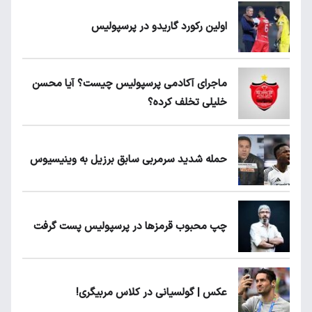
اولین رکورد گاریدو در پرسپولیس
ماجرای آکادمی پرسپولیس چیست؟ آیا محسن
خلیلی تخلف کرده؟
حمله شدید سرمربی سابق برزیل به وینیسیوس
چپ محبوب قرمزها در پرسپولیس پست گرفت
عکس | گولسیانی در کلاس مربیگری!