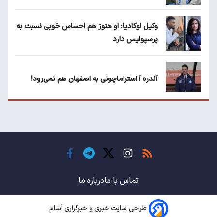
وکیل لوکادیا: او هنوز هم احساس خوبی نسبت به
پرسپولیس دارد
آندره آ استراماچونی به اصفهان هم نمی‌رود!
پرسپولیسی‌ها رودست خوردند؛ پول عبدالکریم
حسن روی هوا!
تهدید قهرمان ایران به عدم شرکت در جام
باشگاه های جهان
تماس با ما
درباره ما
طراحی سایت خبری و خبرگزاری آسام