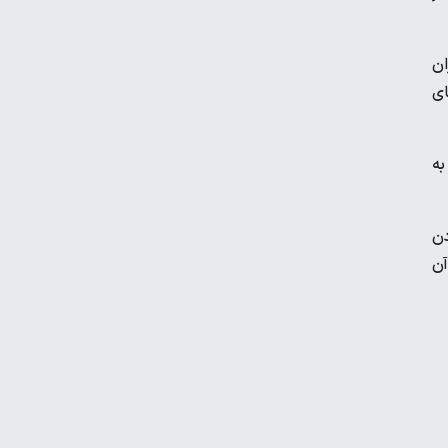
ان
ویدیو | نخستین تمرین تیم ملی در لائوس
ای
هندبال باشگاه‌های آسیا| شکست مس
به
کرمان مقابل الخلیج عربستان
دن
مارتین اودگارد غایب تیم ملی نروژ در
آن
فیفادی
تمرین اختصاصی پیتسو موسیمانه برای ۱۲
بازیکن استقلال
میودراگ بوژوویچ: بازیکنان ایرانی
انعطاف‌پذیر هستند