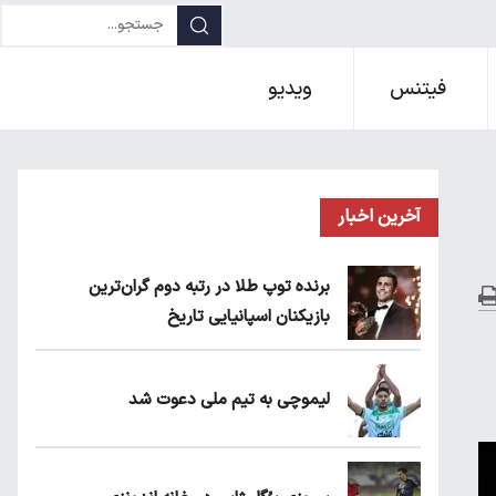
فیتنس
ویدیو
آخرین اخبار
برنده توپ طلا در رتبه دوم گران‌ترین
بازیکنان اسپانیایی تاریخ
لیموچی به تیم ملی دعوت شد