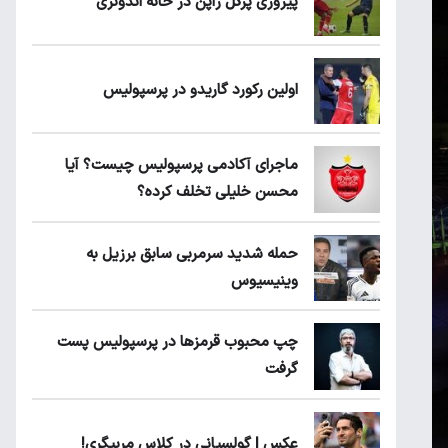
پیروزی پرُگل ژاپن در خانه اندونزی
اولین رکورد گاریدو در پرسپولیس
ماجرای آکادمی پرسپولیس چیست؟ آیا
محسن خلیلی تخلف کرده؟
حمله شدید سرمربی سابق برزیل به
وینیسیوس
چپ محبوب قرمزها در پرسپولیس پست
گرفت
عکس | گولسیانی در کلاس مربیگری!