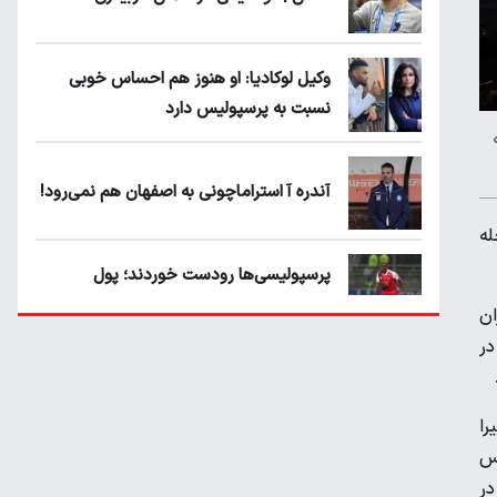
وکیل لوکادیا: او هنوز هم احساس خوبی
نسبت به پرسپولیس دارد
ته
آندره آ استراماچونی به اصفهان هم نمی‌رود!
رحله
پرسپولیسی‌ها رودست خوردند؛ پول
عبدالکریم حسن روی هوا!
ان
در
تهدید قهرمان ایران به عدم شرکت در جام
باشگاه های جهان
را
نس
سروش رفیعی مقابل الریان فیکس است؟
در