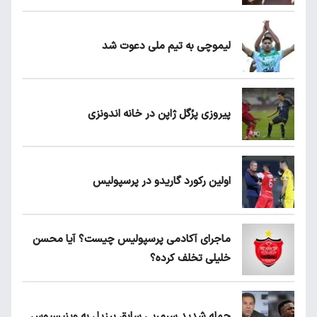
لیموچی به تیم ملی دعوت شد
پیروزی پرُگل ژاپن در خانه اندونزی
اولین رکورد گاریدو در پرسپولیس
ماجرای آکادمی پرسپولیس چیست؟ آیا محسن
خلیلی تخلف کرده؟
حمله شدید سرمربی سابق برزیل به وینیسیوس