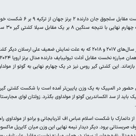
کریستوپاس الیوا دارنده مدال برنز جهان از لیتوانی در همان دور نخست مقابل سلجوق جان دارنده ۲ برنز جهان از تر
سلجوق جان در ادامه حریف روس خود را نیز شکست داد اما در یک چهارم نهای
در وزن ۷۷ کیلوگرم، ویکتور نمس دارنده مدال‌های طلا و برنز جهان در سال‌های ۲۰۱۷ و ۲۰۱۸ که به علت نمایش ضعیف علی ارسلان دیگ
 بالاتر بازماند. این کشتی گیر روس نیز در یک چهارم نهایی به گوتو از مولدا
ای حضور در المپیک به یک وزن‌ پایین‌تر آمده است با شکست کشتی گیر
 باید از سد الکساندرین گوتو از مولداوی بگذرد. زولتان لوای مجارستا
در وزن ۸۷ کیلوگرم، تورپال بیسلطانوف دارنده مدال نقره جهان ۲۰۲۲ از دانمارک با شکست اسلام عباس اف آذربایجانی و برادو از مولداوی 
 صربستانی برود. دیگر دیدار نیمه نهایی این وزن میان کایریل ماکسو
نده مدال نقره جهان از سوئد در همان مبارزه نخست مقابل علیرزایف ر