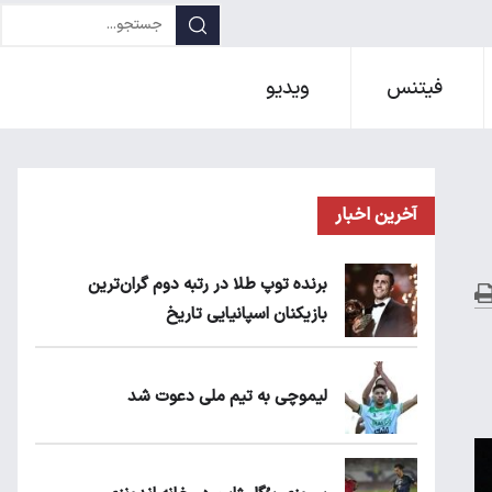
فیتنس
ویدیو
آخرین اخبار
برنده توپ طلا در رتبه دوم گران‌ترین
بازیکنان اسپانیایی تاریخ
لیموچی به تیم ملی دعوت شد