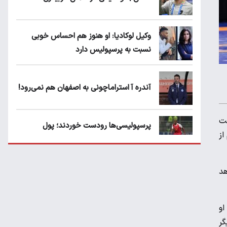
وکیل لوکادیا: او هنوز هم احساس خوبی
نسبت به پرسپولیس دارد
آندره آ استراماچونی به اصفهان هم نمی‌رود!
 شکست
پرسپولیسی‌ها رودست خوردند؛ پول
۲۰۲۴ اروپا در وزن ۶۳ کیلوگرم از
عبدالکریم حسن روی هوا!
تهدید قهرمان ایران به عدم شرکت در جام
هد
باشگاه های جهان
او
گر
سروش رفیعی مقابل الریان فیکس است؟