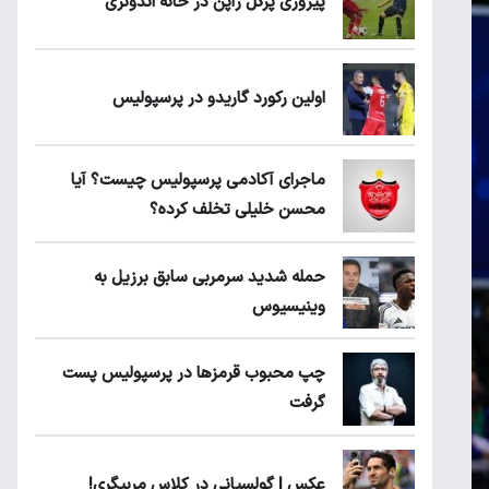
پیروزی پرُگل ژاپن در خانه اندونزی
اولین رکورد گاریدو در پرسپولیس
ماجرای آکادمی پرسپولیس چیست؟ آیا
محسن خلیلی تخلف کرده؟
حمله شدید سرمربی سابق برزیل به
وینیسیوس
چپ محبوب قرمزها در پرسپولیس پست
گرفت
عکس | گولسیانی در کلاس مربیگری!