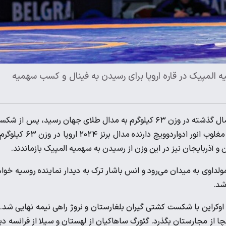
 المپیک در قاره اروپا برای رسیدن به فینال و کسب سهمیه
، در وزن ۶۰ کیلوگرم، لری ابولادزه گرجستانی که سال گذشته در وزن ۶۳ کیلوگرم به مدال طلای جهان رسید،‌ پس از
کشتی گیران لتونی و رومانی، در یک چهارم نهایی با نتیجه ۴ بر صفر مغلوب انور ادواردوویچ دارنده مدال برنز 
و آذربایجان نیز در این وزن از رسیدن به سهمیه المپیک بازماندند.
ز مولداوی به میدان می‌رود و انس باشار ترک به دیدار نماینده روسیه خوا
شد.
کیو از اوکراین با شکست‌ کشتی گیران بلغارستان و نروژ راهی نیمه نهایی شد. 
 از مجارستان بگذرد. گئورگ ساهاکیان از لهستان و سیلا از فرانسه دی