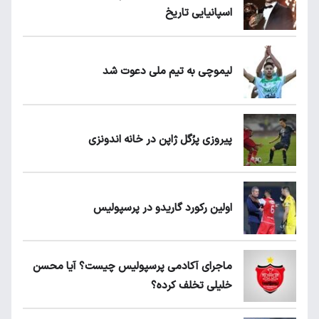
اسپانیایی تاریخ
لیموچی به تیم ملی دعوت شد
پیروزی پرُگل ژاپن در خانه اندونزی
اولین رکورد گاریدو در پرسپولیس
ماجرای آکادمی پرسپولیس چیست؟ آیا محسن
خلیلی تخلف کرده؟