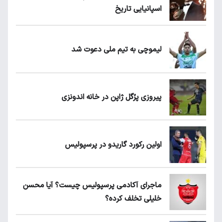
اسپانیایی تاریخ
لیموچی به تیم ملی دعوت شد
پیروزی پرُگل ژاپن در خانه اندونزی
اولین رکورد گاریدو در پرسپولیس
ماجرای آکادمی پرسپولیس چیست؟ آیا محسن
خلیلی تخلف کرده؟