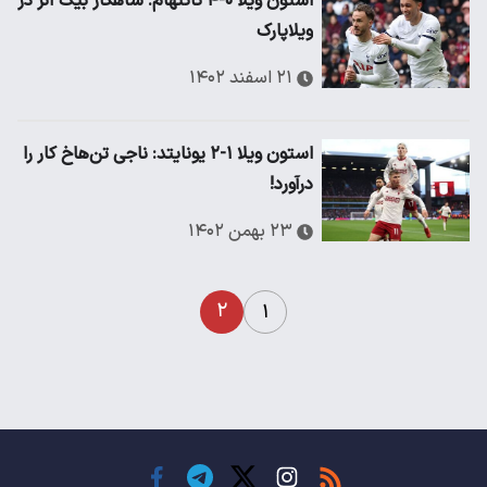
استون ویلا ۰-۴ تاتنهام: شاهکار بیگ آنژ در
ویلاپارک
۲۱ اسفند ۱۴۰۲
استون ویلا ۱-۲ یونایتد: ناجی تن‌هاخ کار را
درآورد!
۲۳ بهمن ۱۴۰۲
۲
۱