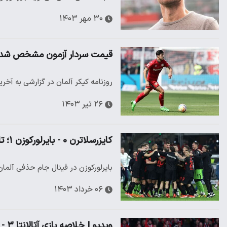
۳۰ مهر ۱۴۰۳
قیمت سردار آزمون مشخص شد
روزنامه کیکر آلمان در گزارشی به آخ
۲۶ تیر ۱۴۰۳
کایزرسلاترن ۰ - بایرلورکوزن ۱؛ تاج پادشاهی آلمان بر سر ژابی آلونسو
بایرلورکوزن در فینال جام حذفی آلمان با نتیجه ۱-۰ کایزرسلاترن را شکست داد و ذدومین قهرما
۰۶ خرداد ۱۴۰۳
ویدیو | خلاصه بازی آتالانتا ۳ - بایرلورکوزن ۰