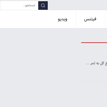
فیتنس
ویدیو
ج گل به ثمر …