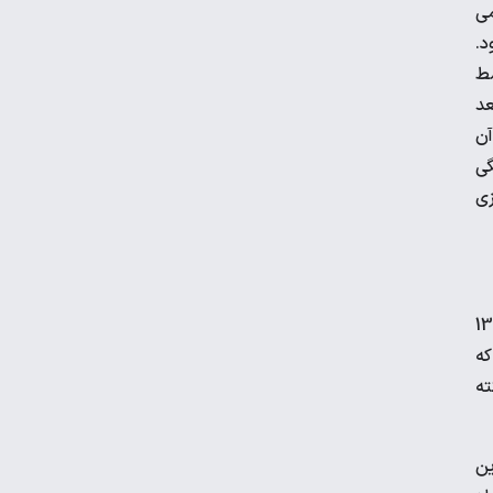
می
احا MPB گفته می‌شود.
ویدیو | واکنش رونالدو در لحظه برخورد با
سط
مجسمه اش!
بعد
آن
برگزاری نخستین تمرین تیم ملی در لائوس با
گی
اضافه شدن ۳ لژیونر
زی
رضا درویش: به ریاست در فدراسیون فوتبال
فکر هم نکرده‌ام
طالعه‌ای که به تازگی توسط Schoenfeld 2019 انجام شده است، سه گروه مختلف با مدت زمان‌های مختلف تمرین کرده‌اند. گروه اول 13
 که
عکس | جریمه ۵۱ میلیونی برای حسین
ته
حسینی و شجاع خلیل‌زاده
ین
دیدار پرسپولیس با حریف عراقی در قطر