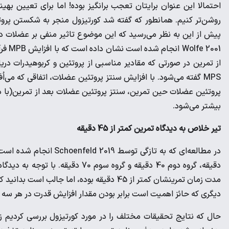
احتمالا این عنوان برایتان تعجب برانگیز بوده! اما برای تعیین ب
پیش از این به نظر می‌رسید که این موضوع تاثیر منفی بر عضلات دارد
 2001
از تمرین در صورتی که مقادیر مناسبی از پروتئین و کربوهیدرات در
MPS گفته می‌شود. با افزایش سنتز پروتئین عضلات، اتفاقی که م
پروتئین عضلات حین تمرین، سنتز پروتئین عضلات بعد از تمرین(با د
بیشتر می‌شود.
تیر خلاص به دیدگاه تمرین کمتر از 45 دقیقه
دقیقه، گروه دوم 40 دقیقه و گروه سو
مدت زمان تمرینشان کمتر از 45 دقیقه بوده، ام
دیگری که حائز اهمیت است برابر بودن مقدار افزایش قدرت در هر سه 
حال که نتایج تحقیقات مختلف را در مورد کورتیزول بررسی کردیم زم