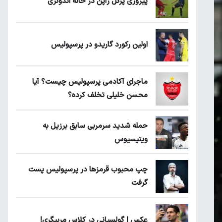
پیروزی پرُگل ژاپن در خانه اندونزی
اولین رکورد گاریدو در پرسپولیس
ماجرای آکادمی پرسپولیس چیست؟ آیا
محسن خلیلی تخلف کرده؟
حمله شدید سرمربی سابق برزیل به
وینیسیوس
چپ محبوب قرمزها در پرسپولیس پست
گرفت
عکس | گولسیانی در کلاس مربیگری!