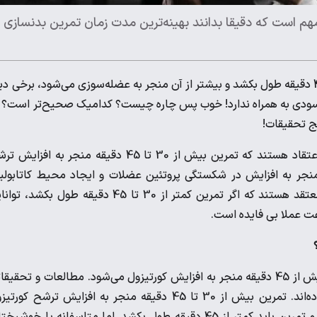
هم است که دقیقا بدانند بهینه‌ترین مدت زمان تمرین بدنسازی د
، بسیاری می‌گویند تمرین باید در حدود 30 تا 45 دقیقه طول بکشد و بیشتر از آن منجر به عضله‌سوزی می‌شود، برخی د
ید سودی به همراه ندارد! خوب پس چاره چیست؟ کدامیک صحیح‌تر است؟ 
یج تحقیقات!
ابتدا باید هر دو دیدگاه را بررسی کنیم. حامیان دیدگاه اول بر این اعتقاد هستند که تمرین بیش از 30 تا 45 دقیقه منجر به ا
 منجر به افزایش در شکستگی پروتئین عضلات و ایجاد محیط کاتابول
می‌شود پس باید شدیدا از این موضوع دوری شود. گروه دوم نیز معتقد هستند که اگر تمرین کمتر از 30 تا 45 دقیقه طول بکش
عت عملا بی فایده است.
ابتدا دیدگاه اول را بررسی می‌کنیم. باید دقیقا بدانیم که آیا تمرین بیش از 45 دقیقه منجر به افزایش کورتیزول می‌شود. مطالعات و تحق
در این خصوص انجام شده است و نتایج تقریبا یکسانی را ارائه داده‌اند. تمرین بیش از 30 تا 45 دقیقه منجر به افزایش ترشح ک
می‌شود. پس تا اینجای کار به نظر می‌رسد که حق با گروه اول است و تمرین باید کمتر از 45 دقیقه طول بکشد. اما متاسفانه یا خوش