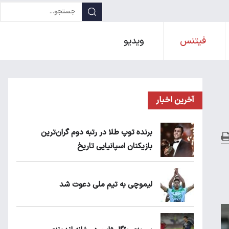
فیتنس
ویدیو
آخرین اخبار
برنده توپ طلا در رتبه دوم گران‌ترین
بازیکنان اسپانیایی تاریخ
لیموچی به تیم ملی دعوت شد