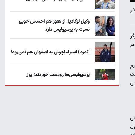
ر
وکیل لوکادیا: او هنوز هم احساس خوبی
نسبت به پرسپولیس دارد
یگر
در
آندره آ استراماچونی به اصفهان هم نمی‌رود!
فزایش ترشح
یک
پرسپولیسی‌ها رودست خوردند؛ پول
د، توانایی
عبدالکریم حسن روی هوا!
تهدید قهرمان ایران به عدم شرکت در جام
باشگاه های جهان
یقاتی
ورتیزول
سروش رفیعی مقابل الریان فیکس است؟
بختانه